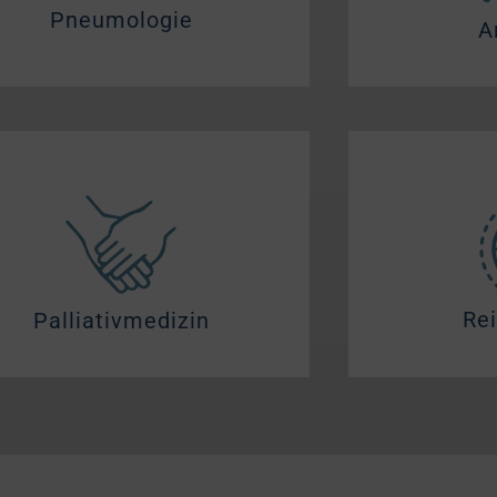
Pneumologie
A
Re
Palliativmedizin