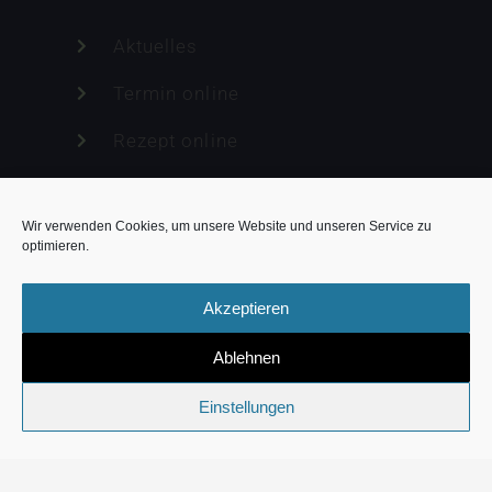
Aktuelles
Termin online
Rezept online
Überweisung online
Wir verwenden Cookies, um unsere Website und unseren Service zu
Notfall
optimieren.
Akzeptieren
© 2026 Gemeinschaftspraxis Mendel &
Ablehnen
Zerhusen
Impressum
Einstellungen
Datenschutz
Cookie-Richtlinie (EU)