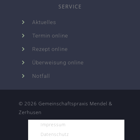
SERVICE
Aktuelles
Termin online
Rezept online
Überweisung online
Notfall
© 2026 Gemeinschaftspraxis Mendel &
Zerhusen
Impressum
Datenschutz