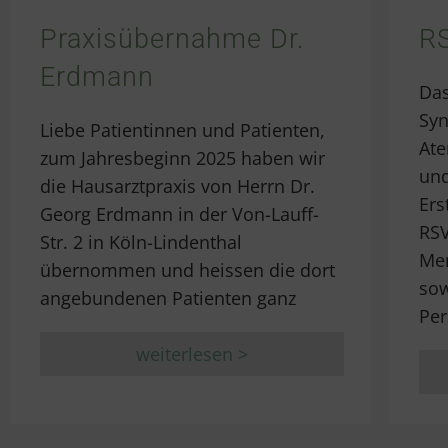
Praxisübernahme Dr.
R
Erdmann
Das
Syn
Liebe Patientinnen und Patienten,
Ate
zum Jahresbeginn 2025 haben wir
und
die Hausarztpraxis von Herrn Dr.
Ers
Georg Erdmann in der Von-Lauff-
RSV
Str. 2 in Köln-Lindenthal
Me
übernommen und heissen die dort
so
angebundenen Patienten ganz
Per
weiterlesen >